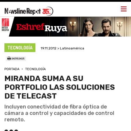
Togg
navi
TECNOLOGÍA
19.11.2012 > Latinoamérica
IMPRIMIR
PORTADA
TECNOLOGÍA
MIRANDA SUMA A SU
PORTFOLIO LAS SOLUCIONES
DE TELECAST
Incluyen conectividad de fibra óptica de
cámara a control y capacidades de control
remoto.