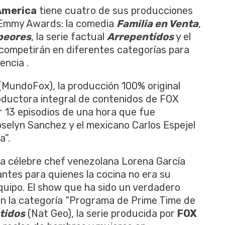
America
tiene cuatro de sus producciones
l Emmy Awards: la comedia
Familia en Venta
,
 peores
, la serie factual
Arrepentidos
y el
competirán en diferentes categorías para
encia .
(MundoFox), la producción 100% original
oductora integral de contenidos de FOX
 13 episodios de una hora que fue
selyn Sanchez y el mexicano Carlos Espejel
a”.
la célebre chef venezolana Lorena García
antes para quienes la cocina no era su
equipo. El show que ha sido un verdadero
n la categoría “Programa de Prime Time de
tidos
(Nat Geo), la serie producida por
FOX