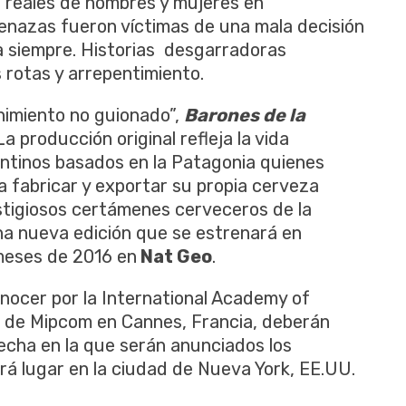
s reales de hombres y mujeres en
nazas fueron víctimas de una mala decisión
a siempre. Historias desgarradoras
 rotas y arrepentimiento.
nimiento no guionado”,
Barones de la
a producción original refleja la vida
entinos basados en la Patagonia quienes
a fabricar y exportar su propia cerveza
stigiosos certámenes cerveceros de la
una nueva edición que se estrenará en
meses de 2016 en
Nat Geo
.
ocer por la International Academy of
o de Mipcom en Cannes, Francia, deberán
echa en la que serán anunciados los
á lugar en la ciudad de Nueva York, EE.UU.