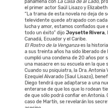
panameña con
La Casa de al Lado
, pr
el primer actor Saúl Lisazo y Elizabeth
“La trama de esta novela no deja de s
televidente quede atrapado con cada c
lucha y amor, estamos confiados que e
todo un éxito” dijo
Joysette Rivera
,
Canadá, Ecuador y el Caribe.
El Rostro de la Venganza
es la histor
a sus treinta años ha sido liberado de
cumplió una condena de 20 años por s
una masacre en su escuela en la que 
Cuando su psiquiatra, la Dra. Antonia V
Ezequiel Alvarado (Saul Lisazo), bene
Diego tendrá que adaptarse a una nue
enterarse de que los que lo rodean ti
de que sólo podrá confiar en Antonia. 
caso de Martín, se revelarán los secr
asesino.