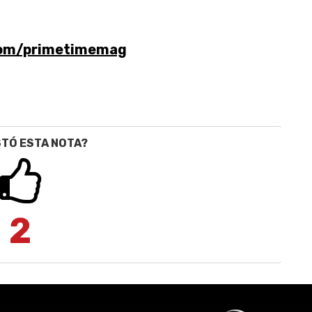
com/primetimemag
STÓ ESTA NOTA?
2