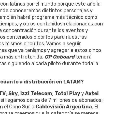
 con latinos por el mundo porque este año la
onde conoceremos distintos personajes y
 También habrá programa más técnico como
 tiempos, y otros contenidos relacionados con
na concentración durante los eventos y
os contenidos o cortos para nuestras
los mismos circuitos. Vamos a seguir
mas que ya teníamos y agregarle estos cinco
la más entretenida.
GP Onboard
tendrá
ras siguiendo a cada piloto durante toda la
 cuanto a distribución en LATAM?
cTV
;
Sky
,
Izzi Telecom
,
Total
Play
y
Axtel
í llegamos cerca de 7 millones de abonados;
n el Cono Sur a
Cablevisión Argentina
. El
 porque creemos que la categoría se merece