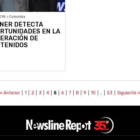
018 > Colombia
NER DETECTA
RTUNIDADES EN LA
ERACIÓN DE
TENIDOS
« Anterior
|
1
|
2
|
3
|
4
|
5
|
6
|
7
|
8
|
9
|
10
| .. |
53
|
Siguiente 