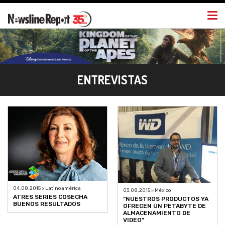
Togg
navi
ENTREVISTAS
04.08.2015 > Latinoamérica
03.08.2015 > México
ATRES SERIES COSECHA
“NUESTROS PRODUCTOS YA
BUENOS RESULTADOS
OFRECEN UN PETABYTE DE
ALMACENAMIENTO DE
VIDEO”