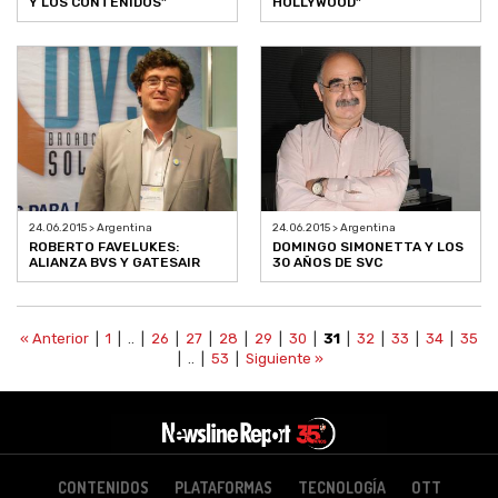
Y LOS CONTENIDOS”
HOLLYWOOD”
24.06.2015 > Argentina
24.06.2015 > Argentina
ROBERTO FAVELUKES:
DOMINGO SIMONETTA Y LOS
ALIANZA BVS Y GATESAIR
30 AÑOS DE SVC
« Anterior
|
1
| .. |
26
|
27
|
28
|
29
|
30
|
31
|
32
|
33
|
34
|
35
| .. |
53
|
Siguiente »
CONTENIDOS
PLATAFORMAS
TECNOLOGÍA
OTT