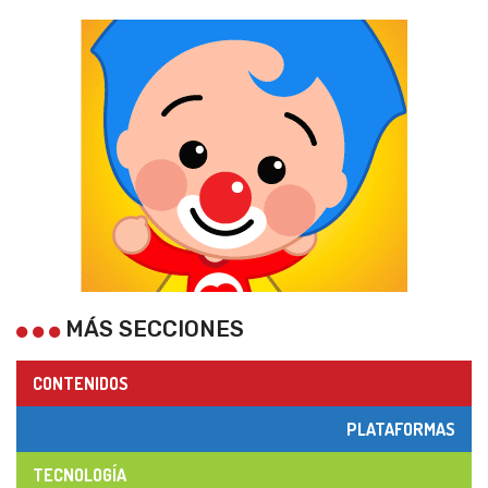
MÁS SECCIONES
CONTENIDOS
PLATAFORMAS
TECNOLOGÍA