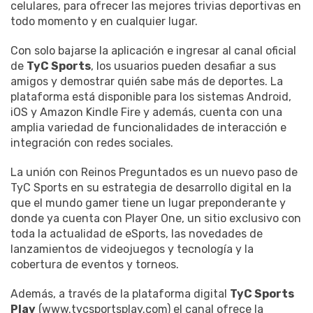
celulares, para ofrecer las mejores trivias deportivas en
todo momento y en cualquier lugar.
Con solo bajarse la aplicación e ingresar al canal oficial
de
TyC Sports
, los usuarios pueden desafiar a sus
amigos y demostrar quién sabe más de deportes. La
plataforma está disponible para los sistemas Android,
iOS y Amazon Kindle Fire y además, cuenta con una
amplia variedad de funcionalidades de interacción e
integración con redes sociales.
La unión con Reinos Preguntados es un nuevo paso de
TyC Sports en su estrategia de desarrollo digital en la
que el mundo gamer tiene un lugar preponderante y
donde ya cuenta con Player One, un sitio exclusivo con
toda la actualidad de eSports, las novedades de
lanzamientos de videojuegos y tecnología y la
cobertura de eventos y torneos.
Además, a través de la plataforma digital
TyC Sports
Play
(www.tycsportsplay.com) el canal ofrece la