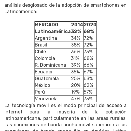
análisis desglosado de la adopción de smartphones en
Latinoamérica:
MERCADO
2014
2020
Latinoamérica
32%
68%
Argentina
34%
72%
Brasil
38%
72%
Chile
36%
73%
Colombia
31%
68%
R. Dominicana
39%
66%
Ecuador
35%
67%
Guatemala
25%
63%
México
20%
62%
Perú
19%
57%
Venezuela
47%
73%
La tecnología móvil es el modo principal de acceso a
internet para la mayoría de la población
latinoamericana, particularmente en las áreas rurales.
Las conexiones de banda ancha móvil superaron a las