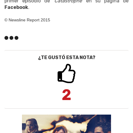
primer episodio de
'Catastrophe'
en su página de
Facebook
.
© Newsline Report 2015
¿TE GUSTÓ ESTA NOTA?
2