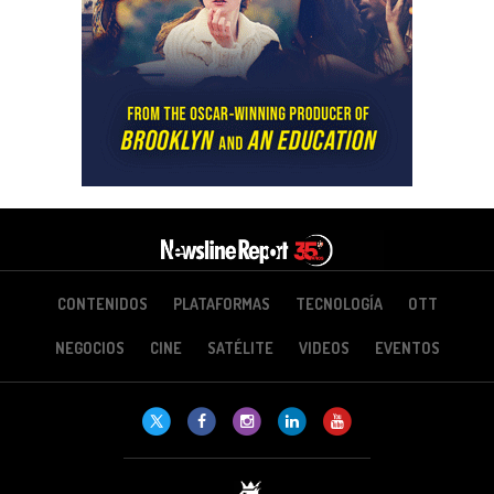
CONTENIDOS
PLATAFORMAS
TECNOLOGÍA
OTT
NEGOCIOS
CINE
SATÉLITE
VIDEOS
EVENTOS