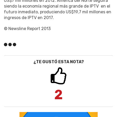
US$
7 mil millones en
2012
.
América del
Norte
seguirá
siendo la
economía
regional
más grande de
IPTV
en el
futuro inmediato
, produciendo
US$19,7 mil millones
en
ingresos
de IPTV
en 2017.
© Newsline Report 2013
¿TE GUSTÓ ESTA NOTA?
2