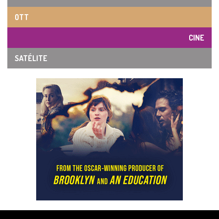
OTT
CINE
SATÉLITE