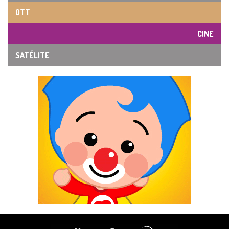
OTT
CINE
SATÉLITE