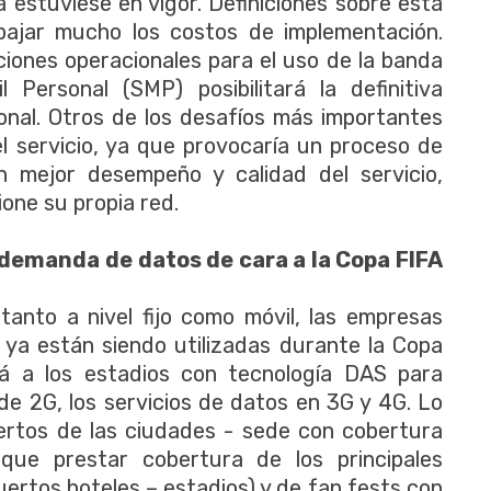
a estuviese en vigor. Definiciones sobre esta
bajar mucho los costos de implementación.
iciones operacionales para el uso de la banda
Personal (SMP) posibilitará la definitiva
ional. Otros de los desafíos más importantes
el servicio, ya que provocaría un proceso de
n mejor desempeño y calidad del servicio,
one su propia red.
 demanda de datos de cara a la Copa FIFA
anto a nivel fijo como móvil, las empresas
e ya están siendo utilizadas durante la Copa
á a los estadios con tecnología DAS para
e 2G, los servicios de datos en 3G y 4G. Lo
ertos de las ciudades - sede con cobertura
que prestar cobertura de los principales
ertos hoteles – estadios) y de fan fests con