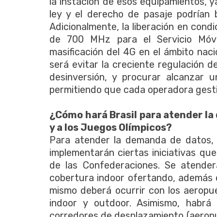
la instación de esos equipamientos, y
ley y el derecho de pasaje podrían 
Adicionalmente, la liberación en cond
de 700 MHz para el Servicio Móvil 
masificación del 4G en el ámbito nac
será evitar la creciente regulación d
desinversión, y procurar alcanzar u
permitiendo que cada operadora gesti
¿Cómo hará Brasil para atender la
y a los Juegos Olímpicos?
Para atender la demanda de datos, t
implementarán ciertas iniciativas qu
de las Confederaciones. Se atender
cobertura indoor ofertando, además d
mismo deberá ocurrir con los aeropu
indoor y outdoor. Asimismo, habrá 
corredores de desplazamiento (aeropu