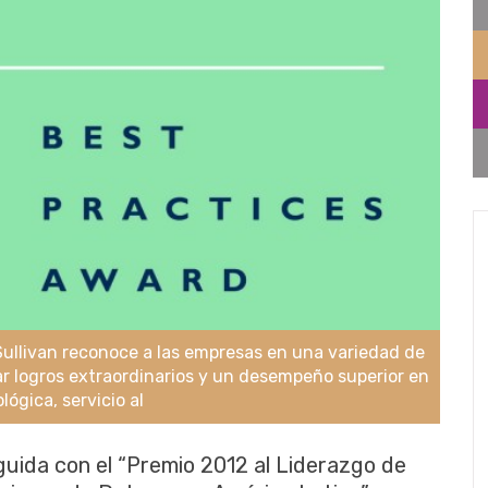
 Sullivan reconoce a las empresas en una variedad de
r logros extraordinarios y un desempeño superior en
ógica, servicio al
guida con el “Premio 2012 al Liderazgo de