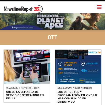
Togg
navi
OTT
11.02.2020 > Newsline Report
06.02.2020 > Newsline Report
CRECE LA DEMANDA DE
LOS DEPORTES Y
SERVICIOS STREAMING EN
PROGRAMACIÓN EN VIVO LO
EE.UU.
MÁS CONSUMIDO EN
DIRECTV GO