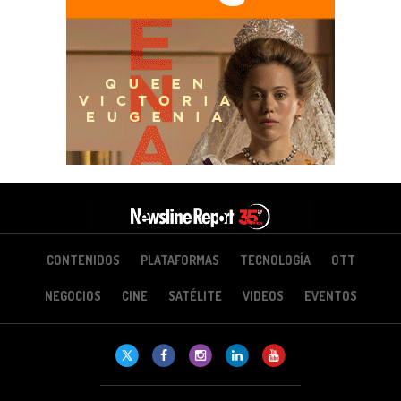
CONTENIDOS
PLATAFORMAS
TECNOLOGÍA
OTT
NEGOCIOS
CINE
SATÉLITE
VIDEOS
EVENTOS