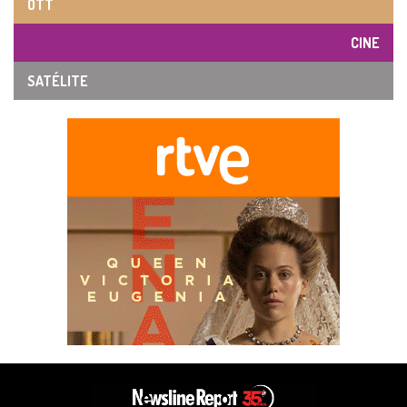
OTT
CINE
SATÉLITE