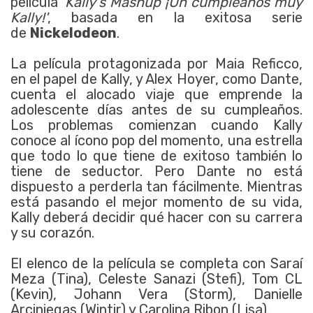
película '
Kally’s Mashup ¡Un cumpleaños muy
Kally!'
, basada en la exitosa serie
de
Nickelodeon
.
La película protagonizada por Maia Reficco,
en el papel de Kally, y Alex Hoyer, como Dante,
cuenta el alocado viaje que emprende la
adolescente días antes de su cumpleaños.
Los problemas comienzan cuando Kally
conoce al ícono pop del momento, una estrella
que todo lo que tiene de exitoso también lo
tiene de seductor. Pero Dante no está
dispuesto a perderla tan fácilmente. Mientras
está pasando el mejor momento de su vida,
Kally deberá decidir qué hacer con su carrera
y su corazón.
El elenco de la película se completa con Saraí
Meza (Tina), Celeste Sanazi (Stefi), Tom CL
(Kevin), Johann Vera (Storm), Danielle
Arciniegas (Wintir) y Carolina Ribon (Lisa).