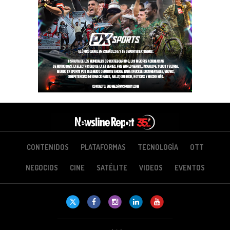
CONTENIDOS
PLATAFORMAS
TECNOLOGÍA
OTT
NEGOCIOS
CINE
SATÉLITE
VIDEOS
EVENTOS