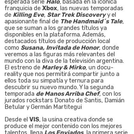
esperada serie
Halo
, basada en la icónica
franquicia de
Xbox
, las nuevas temporadas
de
Killing Eve
,
Star Trek Discovery
y el
apasionante final de
The Handmaid´s Tale
,
que se suman a los grandes títulos ya
disponibles en la plataforma. Además,
destacados títulos de producción local
como
Susana,
Invitada de Honor
, donde
veremos a las figuras más relevantes del
mundo con la diva de la televisión argentina.
El estreno de
Marley & Mirko
, un docu-
reality que nos permitirá compartir junto a
ellos toda su simpatía y ternura para
descubrir su nuevo mundo. Y la segunda
temporada
de Manos Arriba Chef
, con los
jurados rockstars Donato de Santis, Damián
Betular y Germán Martitegui
Desde el
VIS
, la usina creativa donde se
produce el mejor contenido con los mejores
talentos, llega
Los Enviados
, la primera serie