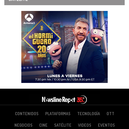
CONTENIDOS
PLATAFORMAS
TECNOLOGÍA
OTT
NEGOCIOS
CINE
SATÉLITE
VIDEOS
EVENTOS