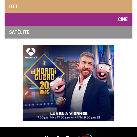
OTT
CINE
SATÉLITE