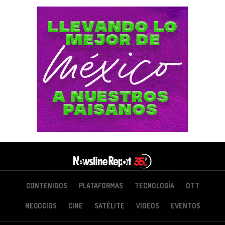
CONTENIDOS
PLATAFORMAS
TECNOLOGÍA
OTT
NEGOCIOS
CINE
SATÉLITE
VIDEOS
EVENTOS