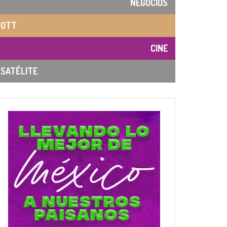
NEGOCIOS
OTT
CINE
SATÉLITE