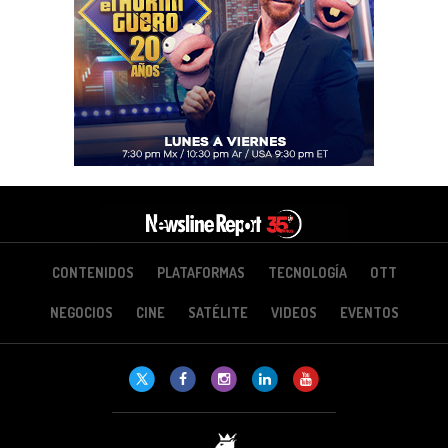
CONTENIDOS
PLATAFORMAS
TECNOLOGÍA
OTT
NEGOCIOS
CINE
SATÉLITE
VIDEOS
EVENTOS