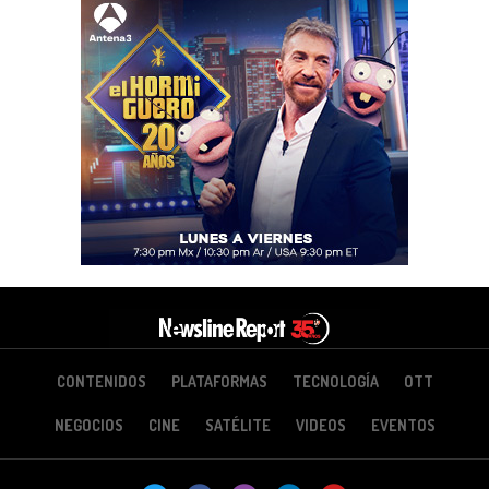
CONTENIDOS
PLATAFORMAS
TECNOLOGÍA
OTT
NEGOCIOS
CINE
SATÉLITE
VIDEOS
EVENTOS