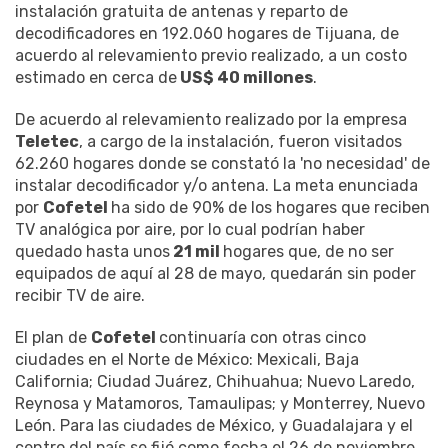
instalación gratuita de antenas y reparto de
decodificadores en 192.060 hogares de Tijuana, de
acuerdo al relevamiento previo realizado, a un costo
estimado en cerca de
US$ 40 millones
.
De acuerdo al relevamiento realizado por la empresa
Teletec
, a cargo de la instalación, fueron visitados
62.260 hogares donde se constató la 'no necesidad' de
instalar decodificador y/o antena. La meta enunciada
por
Cofetel
ha sido de 90% de los hogares que reciben
TV analógica por aire, por lo cual podrían haber
quedado hasta unos
21 mil
hogares que, de no ser
equipados de aquí al 28 de mayo, quedarán sin poder
recibir TV de aire.
El plan de
Cofetel
continuaría con otras cinco
ciudades en el Norte de México: Mexicali, Baja
California; Ciudad Juárez, Chihuahua; Nuevo Laredo,
Reynosa y Matamoros, Tamaulipas; y Monterrey, Nuevo
León. Para las ciudades de México, y Guadalajara y el
centro del país se fijó como fecha el 26 de noviembre