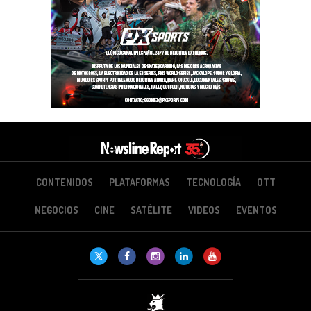
CONTENIDOS
PLATAFORMAS
TECNOLOGÍA
OTT
NEGOCIOS
CINE
SATÉLITE
VIDEOS
EVENTOS