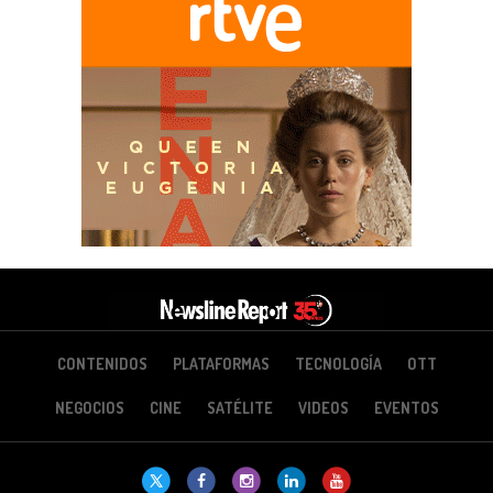
CONTENIDOS
PLATAFORMAS
TECNOLOGÍA
OTT
NEGOCIOS
CINE
SATÉLITE
VIDEOS
EVENTOS