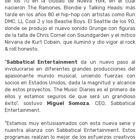
de los 70 en la ciudad de Nueva York, en el cual
nacieron The Ramones, Blondie y Talking Heads; más
tarde en los años 80 el hip-hop con artistas como Run
DMC, LL Cool J y los Beastie Boys. El Seattle de los 90,
donde se produjo el nuevo sonido Grunge con figuras
de la talla de Chris Cornel con Soundgarden y el mítico
Nirvana de Kurt Cobain, que iluminó y dio vigor al rock
& roll honesto.
“
Sabbatical Entertainment
da un nuevo paso al
involucrarse en diferentes grandes producciones del
apasionante mundo musical, uniendo fuerzas con
socios en Estados Unidos, dada la magnitud y alcance
de estos proyectos. The Music Diaries es el primero de
ellos y estamos seguros de que será un grandioso
éxito”, sostuvo
Miguel Somoza
, CEO, Sabbatical
Entertainment.
"Estamos muy entusiasmados con esta nueva serie y
nuestra alianza con Sabbatical Entertainment. Estos
programas realzan lo mejor de los esfuerzos creativos