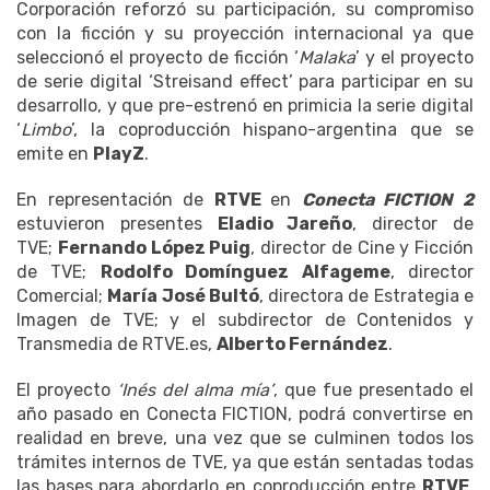
Corporación reforzó su participación, su compromiso
con la ficción y su proyección internacional ya que
seleccionó el proyecto de ficción ‘
Malaka
’ y el proyecto
de serie digital ‘Streisand effect’ para participar en su
desarrollo, y que pre-estrenó en primicia la serie digital
‘
Limbo
’, la coproducción hispano-argentina que se
emite en
PlayZ
.
En representación de
RTVE
en
Conecta FICTION 2
estuvieron presentes
Eladio Jareño
, director de
TVE;
Fernando López Puig
, director de Cine y Ficción
de TVE;
Rodolfo Domínguez Alfageme
, director
Comercial;
María José Bultó
, directora de Estrategia e
Imagen de TVE; y el subdirector de Contenidos y
Transmedia de RTVE.es,
Alberto Fernández
.
El proyecto
‘Inés del alma mía’
, que fue presentado el
año pasado en Conecta FICTION, podrá convertirse en
realidad en breve, una vez que se culminen todos los
trámites internos de TVE, ya que están sentadas todas
las bases para abordarlo en coproducción entre
RTVE
,