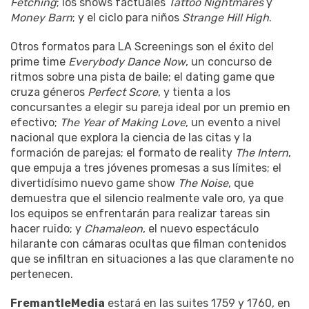
Fetching
; los shows factuales
Tattoo Nightmares
y
Money Barn
; y el ciclo para niños
Strange Hill High
.
Otros formatos para LA Screenings son el éxito del
prime time
Everybody Dance Now
, un concurso de
ritmos sobre una pista de baile; el dating game que
cruza géneros
Perfect Score
, y tienta a los
concursantes a elegir su pareja ideal por un premio en
efectivo;
The Year of Making Love
, un evento a nivel
nacional que explora la ciencia de las citas y la
formación de parejas; el formato de reality
The Intern
,
que empuja a tres jóvenes promesas a sus límites; el
divertidísimo nuevo game show
The Noise
, que
demuestra que el silencio realmente vale oro, ya que
los equipos se enfrentarán para realizar tareas sin
hacer ruido; y
Chamaleon
, el nuevo espectáculo
hilarante con cámaras ocultas que filman contenidos
que se infiltran en situaciones a las que claramente no
pertenecen.
FremantleMedia
estará en las suites 1759 y 1760, en