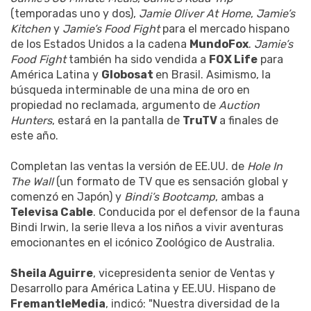
(temporadas uno y dos),
Jamie Oliver At Home
,
Jamie’s
Kitchen
y
Jamie’s Food Fight
para el mercado hispano
de los Estados Unidos a la cadena
MundoFox
.
Jamie’s
Food Fight
también ha sido vendida a
FOX Life
para
América Latina y
Globosat
en Brasil. Asimismo, la
búsqueda interminable de una mina de oro en
propiedad no reclamada, argumento de
Auction
Hunters
, estará en la pantalla de
TruTV
a finales de
este año.
Completan las ventas la versión de EE.UU. de
Hole In
The Wall
(un formato de TV que es sensación global y
comenzó en Japón) y
Bindi’s Bootcamp
, ambas a
Televisa Cable
. Conducida por el defensor de la fauna
Bindi Irwin, la serie lleva a los niños a vivir aventuras
emocionantes en el icónico Zoológico de Australia.
Sheila Aguirre
, vicepresidenta senior de Ventas y
Desarrollo para América Latina y EE.UU. Hispano de
FremantleMedia
, indicó: "Nuestra diversidad de la