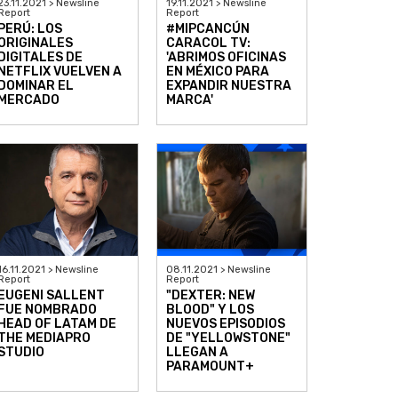
23.11.2021 > Newsline
19.11.2021 > Newsline
Report
Report
PERÚ: LOS
#MIPCANCÚN
ORIGINALES
CARACOL TV:
DIGITALES DE
'ABRIMOS OFICINAS
NETFLIX VUELVEN A
EN MÉXICO PARA
DOMINAR EL
EXPANDIR NUESTRA
MERCADO
MARCA'
16.11.2021 > Newsline
08.11.2021 > Newsline
Report
Report
EUGENI SALLENT
"DEXTER: NEW
FUE NOMBRADO
BLOOD" Y LOS
HEAD OF LATAM DE
NUEVOS EPISODIOS
THE MEDIAPRO
DE "YELLOWSTONE"
STUDIO
LLEGAN A
PARAMOUNT+