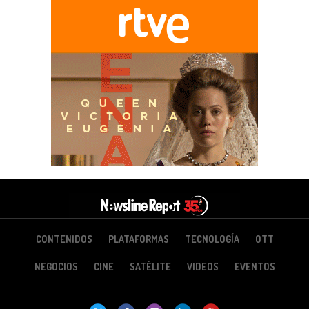
CONTENIDOS
PLATAFORMAS
TECNOLOGÍA
OTT
NEGOCIOS
CINE
SATÉLITE
VIDEOS
EVENTOS