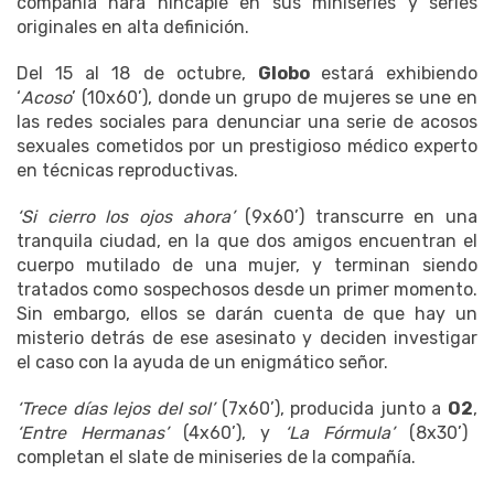
compañía hará hincapié en sus miniseries y series
originales en alta definición.
Del 15 al 18 de octubre,
Globo
estará exhibiendo
‘
Acoso
’ (10x60’), donde un grupo de mujeres se une en
las redes sociales para denunciar una serie de acosos
sexuales cometidos por un prestigioso médico experto
en técnicas reproductivas.
‘Si cierro los ojos ahora’
(9x60’) transcurre en una
tranquila ciudad, en la que dos amigos encuentran el
cuerpo mutilado de una mujer, y terminan siendo
tratados como sospechosos desde un primer momento.
Sin embargo, ellos se darán cuenta de que hay un
misterio detrás de ese asesinato y deciden investigar
el caso con la ayuda de un enigmático señor.
‘Trece días lejos del sol’
(7x60’), producida junto a
O2
,
‘Entre Hermanas’
(4x60’), y
‘La Fórmula’
(8x30’)
completan el slate de miniseries de la compañía.