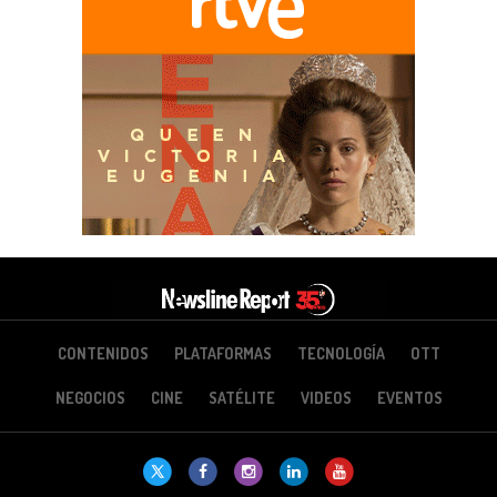
CONTENIDOS
PLATAFORMAS
TECNOLOGÍA
OTT
NEGOCIOS
CINE
SATÉLITE
VIDEOS
EVENTOS