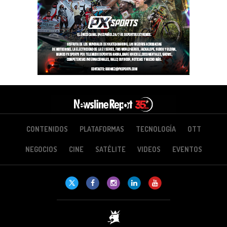
CONTENIDOS
PLATAFORMAS
TECNOLOGÍA
OTT
NEGOCIOS
CINE
SATÉLITE
VIDEOS
EVENTOS