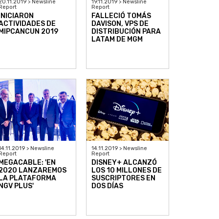
20.11.2019 > Newsline
19.11.2019 > Newsline
Report
Report
INICIARON
FALLECIÓ TOMÁS
ACTIVIDADES DE
DAVISON, VPS DE
MIPCANCUN 2019
DISTRIBUCIÓN PARA
LATAM DE MGM
14.11.2019 > Newsline
14.11.2019 > Newsline
Report
Report
MEGACABLE: 'EN
DISNEY+ ALCANZÓ
2020 LANZAREMOS
LOS 10 MILLONES DE
LA PLATAFORMA
SUSCRIPTORES EN
NGV PLUS'
DOS DÍAS