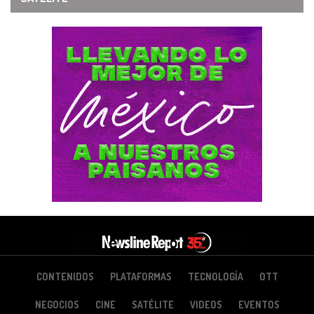
CONTENIDOS
PLATAFORMAS
TECNOLOGÍA
OTT
NEGOCIOS
CINE
SATÉLITE
VIDEOS
EVENTOS