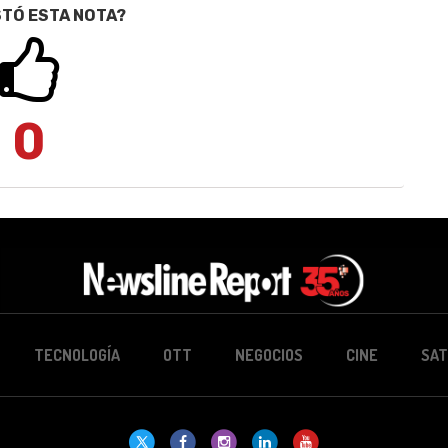
STÓ ESTA NOTA?
0
TECNOLOGÍA
OTT
NEGOCIOS
CINE
SAT