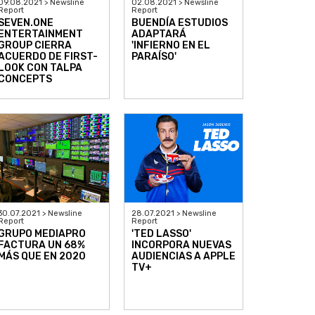
09.08.2021 > Newsline
02.08.2021 > Newsline
Report
Report
SEVEN.ONE
BUENDÍA ESTUDIOS
ENTERTAINMENT
ADAPTARÁ
GROUP CIERRA
'INFIERNO EN EL
ACUERDO DE FIRST-
PARAÍSO'
LOOK CON TALPA
CONCEPTS
30.07.2021 > Newsline
28.07.2021 > Newsline
Report
Report
GRUPO MEDIAPRO
'TED LASSO'
FACTURA UN 68%
INCORPORA NUEVAS
MÁS QUE EN 2020
AUDIENCIAS A APPLE
TV+