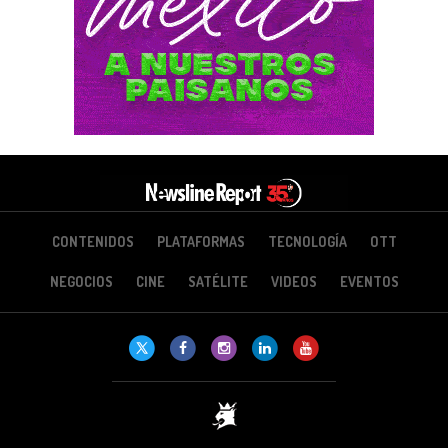
CONTENIDOS
PLATAFORMAS
TECNOLOGÍA
OTT
NEGOCIOS
CINE
SATÉLITE
VIDEOS
EVENTOS