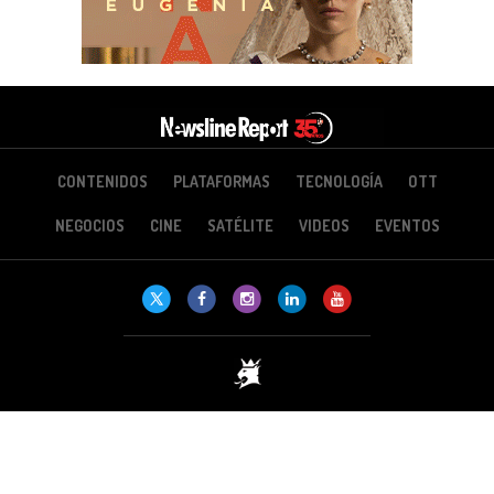
CONTENIDOS
PLATAFORMAS
TECNOLOGÍA
OTT
NEGOCIOS
CINE
SATÉLITE
VIDEOS
EVENTOS