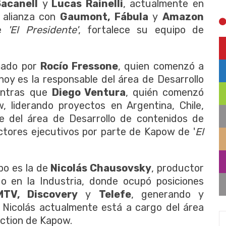
acanell
y
Lucas Rainelli
, actualmente en
e alianza con
Gaumont, Fábula
y
Amazon
de
'El Presidente'
, fortalece su equipo de
rmado por
Rocío Fressone
, quien comenzó a
hoy es la responsable del área de Desarrollo
entras que
Diego Ventura
, quién comenzó
 liderando proyectos en Argentina, Chile,
e del área de Desarrollo de contenidos de
ctores ejecutivos por parte de Kapow de '
El
po es la de
Nicolás Chausovsky
, productor
o en la Industria, donde ocupó posiciones
MTV, Discovery
y
Telefe
, generando y
 Nicolás actualmente está a cargo del área
iction de Kapow.