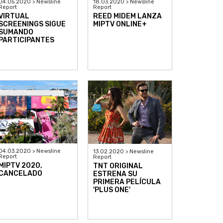
04.05.2020 > Newsline
18.03.2020 > Newsline
Report
Report
VIRTUAL
REED MIDEM LANZA
SCREENINGS SIGUE
MIPTV ONLINE+
SUMANDO
PARTICIPANTES
04.03.2020 > Newsline
13.02.2020 > Newsline
Report
Report
MIPTV 2020,
TNT ORIGINAL
CANCELADO
ESTRENA SU
PRIMERA PELÍCULA
'PLUS ONE'