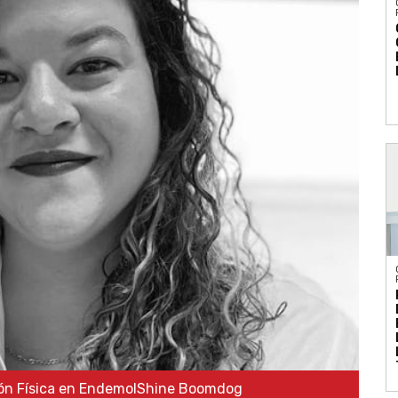
ción Física en EndemolShine Boomdog