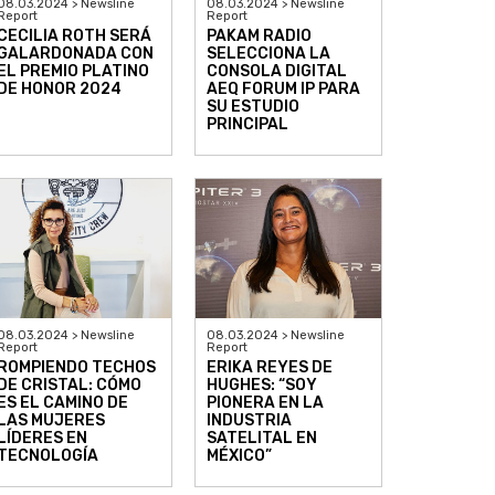
08.03.2024 > Newsline
08.03.2024 > Newsline
Report
Report
CECILIA ROTH SERÁ
PAKAM RADIO
GALARDONADA CON
SELECCIONA LA
EL PREMIO PLATINO
CONSOLA DIGITAL
DE HONOR 2024
AEQ FORUM IP PARA
SU ESTUDIO
PRINCIPAL
08.03.2024 > Newsline
08.03.2024 > Newsline
Report
Report
ROMPIENDO TECHOS
ERIKA REYES DE
DE CRISTAL: CÓMO
HUGHES: “SOY
ES EL CAMINO DE
PIONERA EN LA
LAS MUJERES
INDUSTRIA
LÍDERES EN
SATELITAL EN
TECNOLOGÍA
MÉXICO”