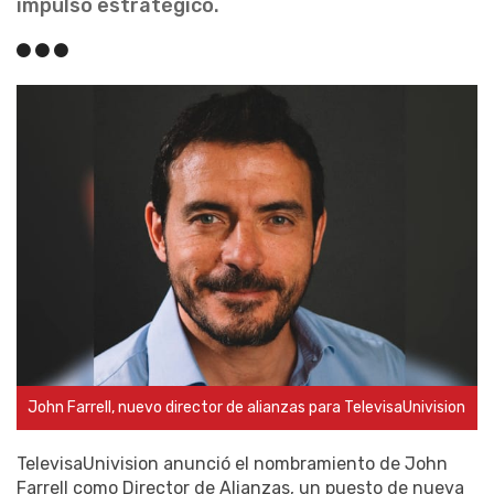
impulso estratégico.
John Farrell, nuevo director de alianzas para TelevisaUnivision
TelevisaUnivision anunció el nombramiento de John
Farrell como Director de Alianzas, un puesto de nueva