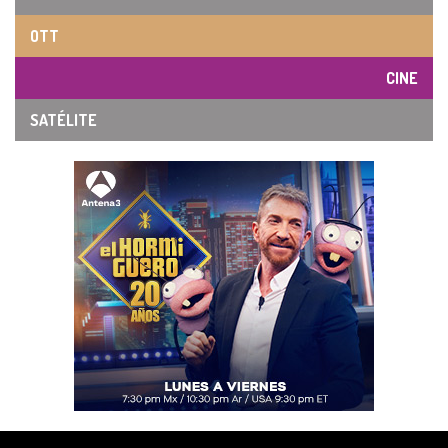
OTT
CINE
SATÉLITE