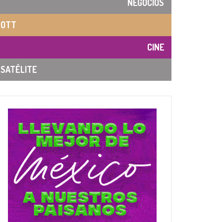
NEGOCIOS
OTT
CINE
SATÉLITE