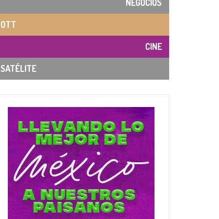
NEGOCIOS
OTT
CINE
SATÉLITE