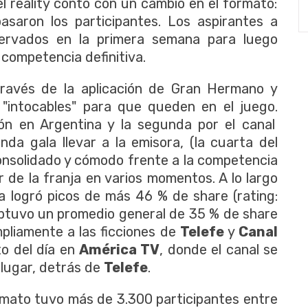
el reality contó con un cambio en el formato:
 pasaron los participantes. Los aspirantes a
ervados en la primera semana para luego
 competencia definitiva.
 través de la aplicación de Gran Hermano y
 "intocables" para que queden en el juego.
ón en Argentina y la segunda por el canal
da gala llevar a la emisora, (la cuarta del
consolidado y cómodo frente a la competencia
r de la franja en varios momentos. A lo largo
a logró picos de más 46 % de share (rating:
obtuvo un promedio general de 35 % de share
pliamente a las ficciones de
Telefe
y
Canal
to del día en
América TV
, donde el canal se
 lugar, detrás de
Telefe
.
rmato tuvo más de 3.300 participantes entre