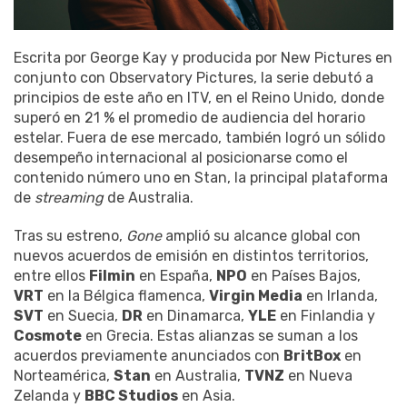
Escrita por George Kay y producida por New Pictures en
conjunto con Observatory Pictures, la serie debutó a
principios de este año en ITV, en el Reino Unido, donde
superó en 21 % el promedio de audiencia del horario
estelar. Fuera de ese mercado, también logró un sólido
desempeño internacional al posicionarse como el
contenido número uno en Stan, la principal plataforma
de
streaming
de Australia.
Tras su estreno,
Gone
amplió su alcance global con
nuevos acuerdos de emisión en distintos territorios,
entre ellos
Filmin
en España,
NPO
en Países Bajos,
VRT
en la Bélgica flamenca,
Virgin Media
en Irlanda,
SVT
en Suecia,
DR
en Dinamarca,
YLE
en Finlandia y
Cosmote
en Grecia. Estas alianzas se suman a los
acuerdos previamente anunciados con
BritBox
en
Norteamérica,
Stan
en Australia,
TVNZ
en Nueva
Zelanda y
BBC Studios
en Asia.