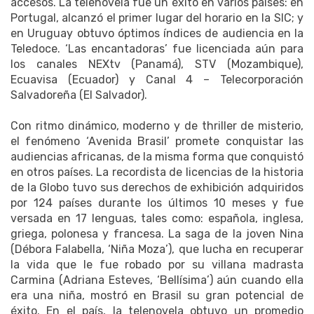
accesos. La telenovela fue un éxito en varios países: en
Portugal, alcanzó el primer lugar del horario en la SIC; y
en Uruguay obtuvo óptimos índices de audiencia en la
Teledoce. ‘Las encantadoras’ fue licenciada aún para
los canales NEXtv (Panamá), STV (Mozambique),
Ecuavisa (Ecuador) y Canal 4 – Telecorporación
Salvadoreña (El Salvador).
Con ritmo dinámico, moderno y de thriller de misterio,
el fenómeno ‘Avenida Brasil’ promete conquistar las
audiencias africanas, de la misma forma que conquistó
en otros países. La recordista de licencias de la historia
de la Globo tuvo sus derechos de exhibición adquiridos
por 124 países durante los últimos 10 meses y fue
versada en 17 lenguas, tales como: española, inglesa,
griega, polonesa y francesa. La saga de la joven Nina
(Débora Falabella, ‘Niña Moza’), que lucha en recuperar
la vida que le fue robado por su villana madrasta
Carmina (Adriana Esteves, ‘Bellísima’) aún cuando ella
era una niña, mostró en Brasil su gran potencial de
éxito. En el país, la telenovela obtuvo un promedio