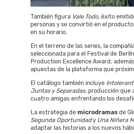
También figura
Vale Todo
, éxito emiti
personas y se convirtió en el product
en su horario.
En el terreno de las series, la compañ
seleccionada para el Festival de Berlí
Production Excellence Award; ademá
apuestas de la plataforma que próxim
El catálogo también incluye
Intoleran
Juntas y Separadas
, producción que 
cuatro amigas enfrentando los desafío
La estrategia de
microdramas
de Gl
Segunda Oportunidad
y
Una Niñera Mi
adaptar las historias a los nuevos há