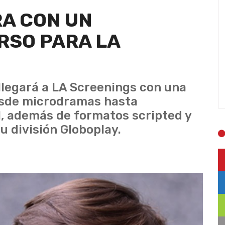
A CON UN
RSO PARA LA
llegará a LA Screenings con una
esde microdramas hasta
l, además de formatos scripted y
u división Globoplay.